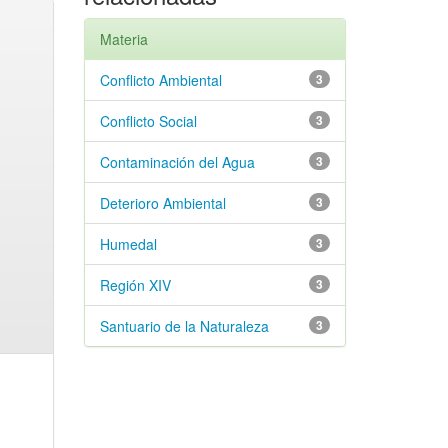
Materia
Conflicto Ambiental
3
Conflicto Social
3
Contaminación del Agua
3
Deterioro Ambiental
3
Humedal
3
Región XIV
3
Santuario de la Naturaleza
3