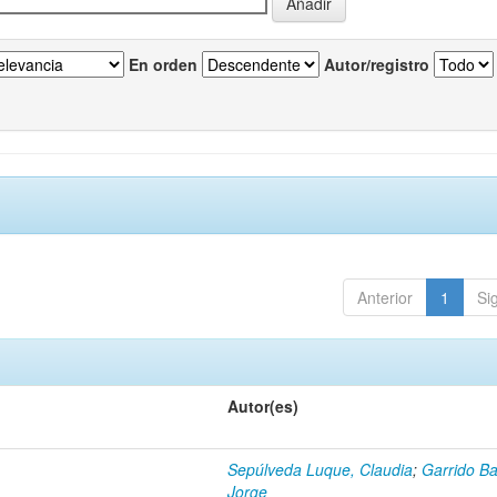
En orden
Autor/registro
Anterior
1
Si
Autor(es)
Sepúlveda Luque, Claudia
;
Garrido Ba
Jorge