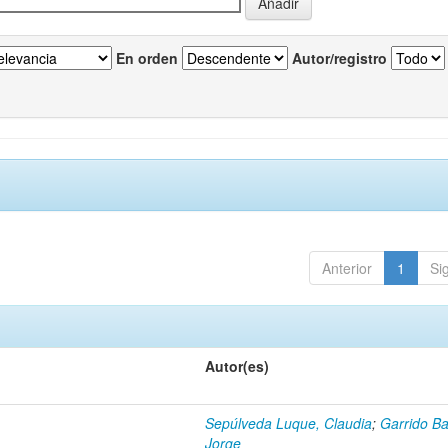
En orden
Autor/registro
Anterior
1
Si
Autor(es)
Sepúlveda Luque, Claudia
;
Garrido Ba
Jorge