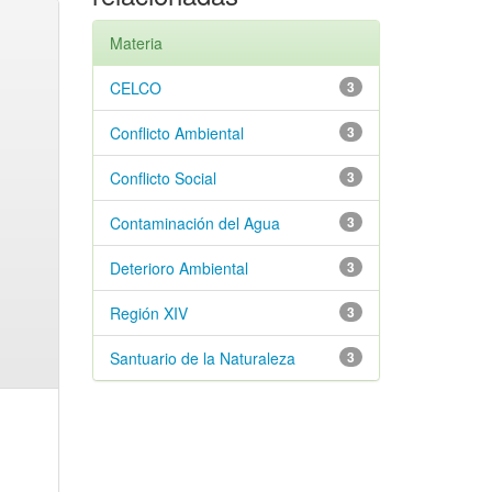
Materia
CELCO
3
Conflicto Ambiental
3
Conflicto Social
3
Contaminación del Agua
3
Deterioro Ambiental
3
Región XIV
3
Santuario de la Naturaleza
3