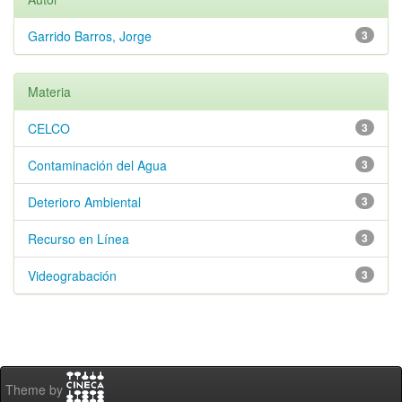
Garrido Barros, Jorge
3
Materia
CELCO
3
Contaminación del Agua
3
Deterioro Ambiental
3
Recurso en Línea
3
Videograbación
3
Theme by