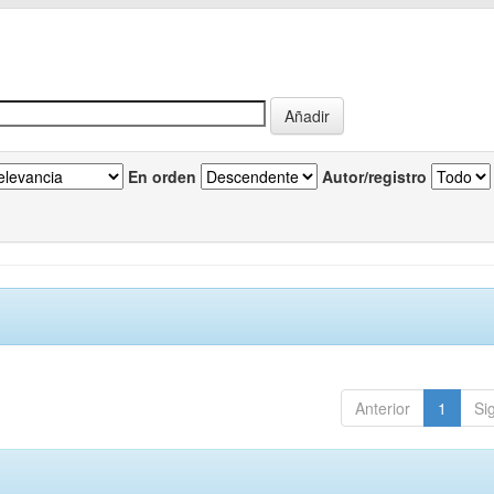
En orden
Autor/registro
Anterior
1
Si