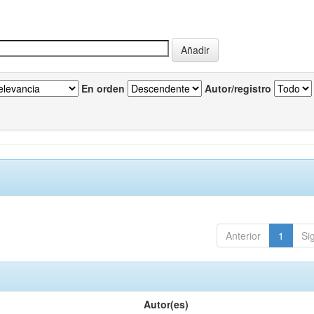
En orden
Autor/registro
Anterior
1
Si
Autor(es)