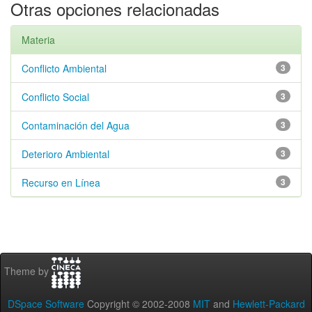
Otras opciones relacionadas
Materia
Conflicto Ambiental
3
Conflicto Social
3
Contaminación del Agua
3
Deterioro Ambiental
3
Recurso en Línea
3
Theme by
DSpace Software
Copyright © 2002-2008
MIT
and
Hewlett-Packard