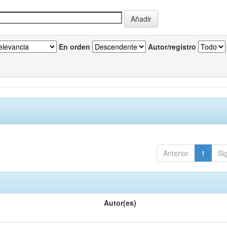
En orden
Autor/registro
Anterior
1
Si
Autor(es)