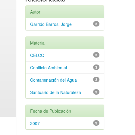
Autor
Garrido Barros, Jorge
3
Materia
CELCO
3
Conflicto Ambiental
3
Contaminación del Agua
3
Santuario de la Naturaleza
3
Fecha de Publicación
2007
3