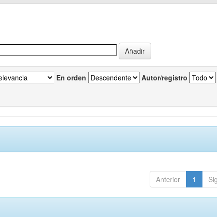
En orden
Autor/registro
Anterior
1
Si