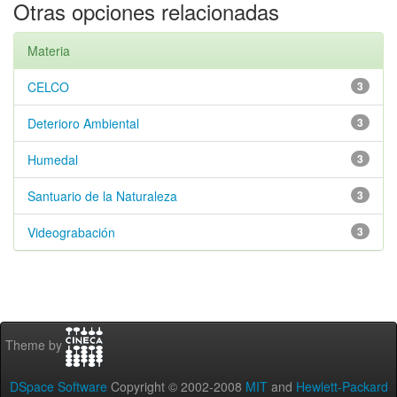
Otras opciones relacionadas
Materia
CELCO
3
Deterioro Ambiental
3
Humedal
3
Santuario de la Naturaleza
3
Videograbación
3
Theme by
DSpace Software
Copyright © 2002-2008
MIT
and
Hewlett-Packard