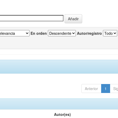
En orden
Autor/registro
Anterior
1
Si
Autor(es)