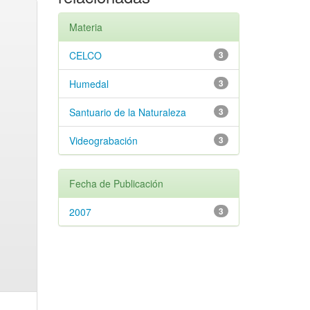
Materia
CELCO
3
Humedal
3
Santuario de la Naturaleza
3
Videograbación
3
Fecha de Publicación
2007
3