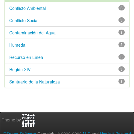
Conflicto Ambiental
3
Conflicto Social
3
Contaminación del Agua
3
Humedal
3
Recurso en Línea
3
Región XIV
3
Santuario de la Naturaleza
3
Theme by
DSpace Software
Copyright © 2002-2008
MIT
and
Hewlett-Packard