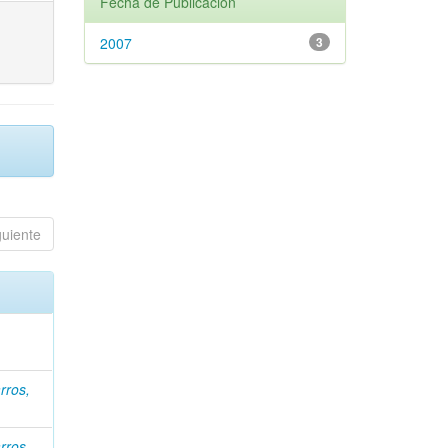
Fecha de Publicación
2007
3
guiente
rros,
rros,