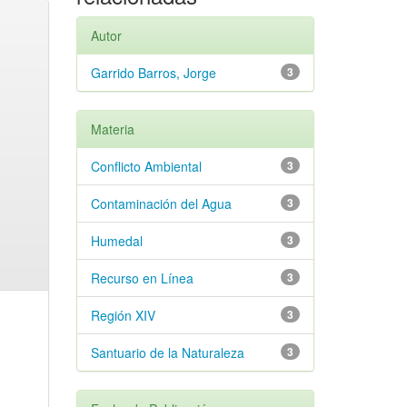
Autor
Garrido Barros, Jorge
3
Materia
Conflicto Ambiental
3
Contaminación del Agua
3
Humedal
3
Recurso en Línea
3
Región XIV
3
Santuario de la Naturaleza
3