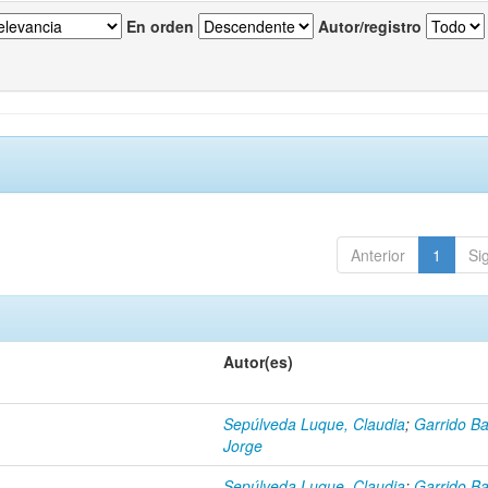
En orden
Autor/registro
Anterior
1
Si
Autor(es)
Sepúlveda Luque, Claudia
;
Garrido Ba
Jorge
Sepúlveda Luque, Claudia
;
Garrido Ba