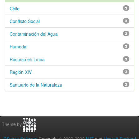
Chile
3
Conflicto Social
3
Contaminación del Agua
3
Humedal
3
Recurso en Línea
3
Región XIV
3
Santuario de la Naturaleza
3
Theme by
DSpace Software
Copyright © 2002-2008
MIT
and
Hewlett-Packard