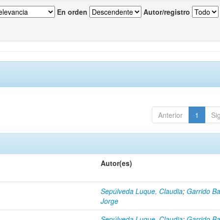
En orden
Autor/registro
Anterior
1
Si
Autor(es)
Sepúlveda Luque, Claudia
;
Garrido Ba
Jorge
Sepúlveda Luque, Claudia
;
Garrido Ba