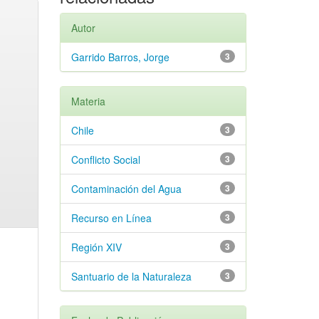
Autor
Garrido Barros, Jorge
3
Materia
Chile
3
Conflicto Social
3
Contaminación del Agua
3
Recurso en Línea
3
Región XIV
3
Santuario de la Naturaleza
3