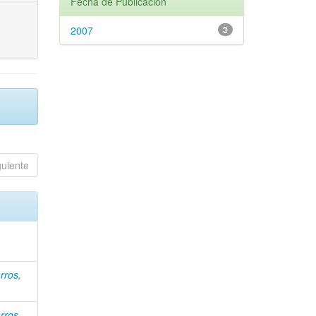
Fecha de Publicación
2007
3
guiente
rros,
rros,