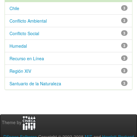
Chile
3
Conflicto Ambiental
3
Conflicto Social
3
Humedal
3
Recurso en Línea
3
Región XIV
3
Santuario de la Naturaleza
3
Theme by
DSpace Software
Copyright © 2002-2008
MIT
and
Hewlett-Packard