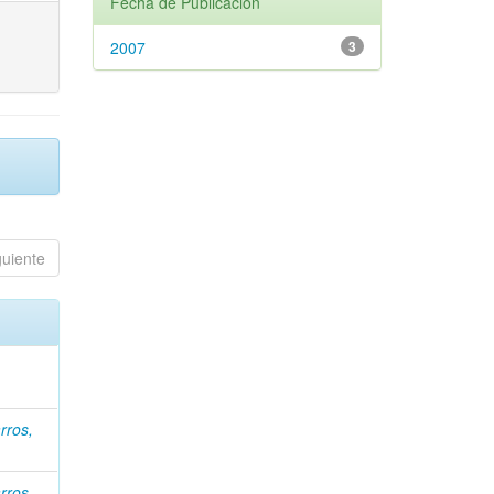
Fecha de Publicación
2007
3
guiente
rros,
rros,