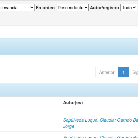
En orden
Autor/registro
Anterior
1
Si
Autor(es)
Sepúlveda Luque, Claudia
;
Garrido Ba
Jorge
Sepúlveda Luque, Claudia
;
Garrido Ba