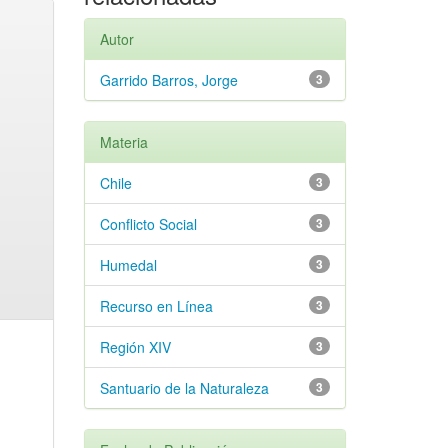
Autor
Garrido Barros, Jorge
3
Materia
Chile
3
Conflicto Social
3
Humedal
3
Recurso en Línea
3
Región XIV
3
Santuario de la Naturaleza
3