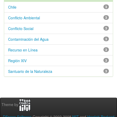
Chile
3
Conflicto Ambiental
3
Conflicto Social
3
Contaminación del Agua
3
Recurso en Línea
3
Región XIV
3
Santuario de la Naturaleza
3
Theme by
DSpace Software
Copyright © 2002-2008
MIT
and
Hewlett-Packard