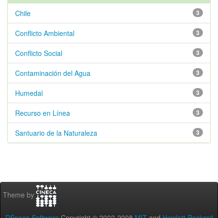
Chile
3
Conflicto Ambiental
3
Conflicto Social
3
Contaminación del Agua
3
Humedal
3
Recurso en Línea
3
Santuario de la Naturaleza
3
Theme by
DSpace Software
Copyright © 2002-2008
MIT
and
Hewlett-Packard