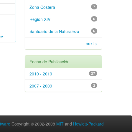
Zona Costera
7
Región XIV
6
Santuario de la Naturaleza
6
ar
next >
Fecha de Publicación
2010 - 2019
37
2007 - 2009
3
tware
Copyright © 2002-2008
MIT
and
Hewlett-Packard