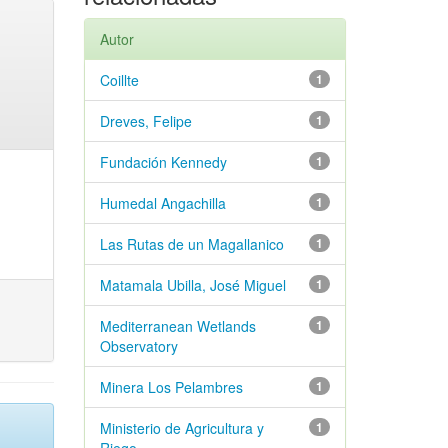
Autor
Coillte
1
Dreves, Felipe
1
Fundación Kennedy
1
Humedal Angachilla
1
Las Rutas de un Magallanico
1
Matamala Ubilla, José Miguel
1
Mediterranean Wetlands
1
Observatory
Minera Los Pelambres
1
Ministerio de Agricultura y
1