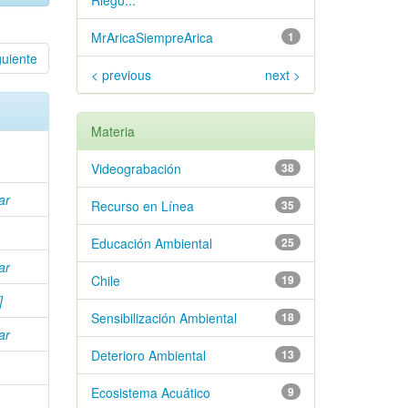
Riego...
MrAricaSiempreArica
1
guiente
< previous
next >
Materia
Videograbación
38
ar
Recurso en Línea
35
Educación Ambiental
25
ar
Chile
19
]
Sensibilización Ambiental
18
ar
Deterioro Ambiental
13
Ecosistema Acuático
9