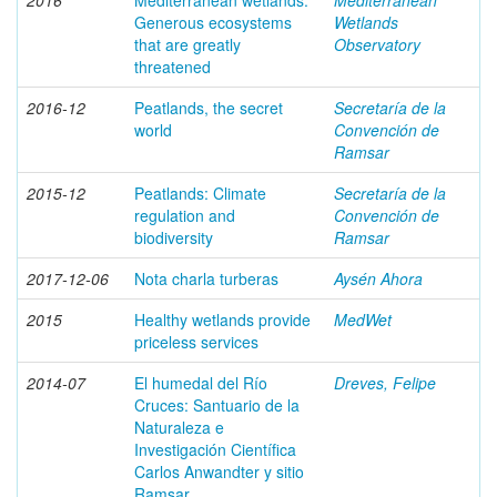
2016
Mediterranean wetlands:
Mediterranean
Generous ecosystems
Wetlands
that are greatly
Observatory
threatened
2016-12
Peatlands, the secret
Secretaría de la
world
Convención de
Ramsar
2015-12
Peatlands: Climate
Secretaría de la
regulation and
Convención de
biodiversity
Ramsar
2017-12-06
Nota charla turberas
Aysén Ahora
2015
Healthy wetlands provide
MedWet
priceless services
2014-07
El humedal del Río
Dreves, Felipe
Cruces: Santuario de la
Naturaleza e
Investigación Científica
Carlos Anwandter y sitio
Ramsar