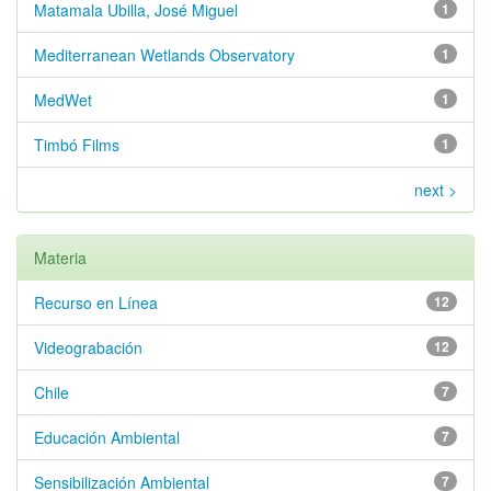
Matamala Ubilla, José Miguel
1
Mediterranean Wetlands Observatory
1
MedWet
1
Timbó Films
1
next >
Materia
Recurso en Línea
12
Videograbación
12
Chile
7
Educación Ambiental
7
Sensibilización Ambiental
7