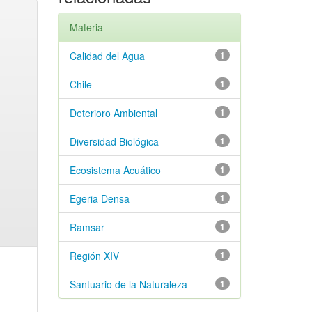
Materia
Calidad del Agua
1
Chile
1
Deterioro Ambiental
1
Diversidad Biológica
1
Ecosistema Acuático
1
Egeria Densa
1
Ramsar
1
Región XIV
1
Santuario de la Naturaleza
1