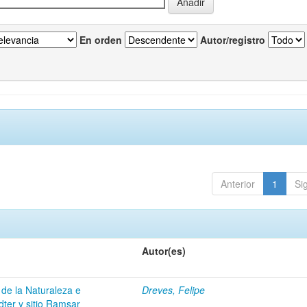
En orden
Autor/registro
Anterior
1
Si
Autor(es)
 de la Naturaleza e
Dreves, Felipe
dter y sitio Ramsar