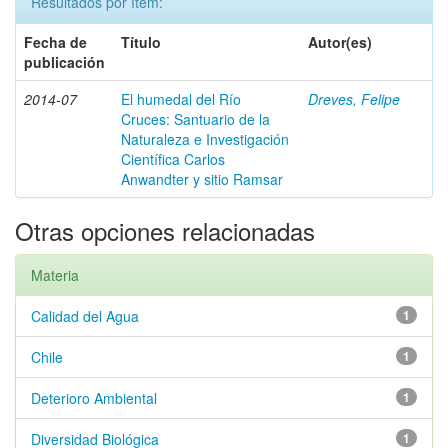
Resultados por ítem:
Fecha de
Título
Autor(es)
publicación
2014-07
El humedal del Río
Dreves, Felipe
Cruces: Santuario de la
Naturaleza e Investigación
Científica Carlos
Anwandter y sitio Ramsar
Otras opciones relacionadas
Materia
Calidad del Agua
1
Chile
1
Deterioro Ambiental
1
Diversidad Biológica
1