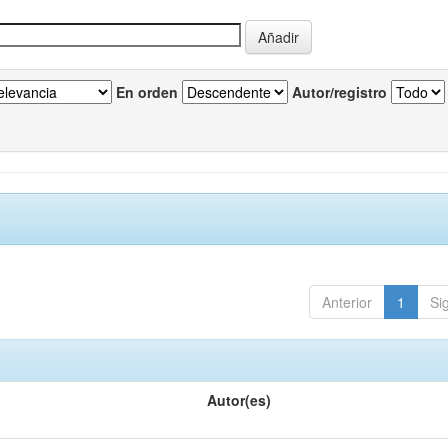
En orden
Autor/registro
Anterior
1
Si
Autor(es)