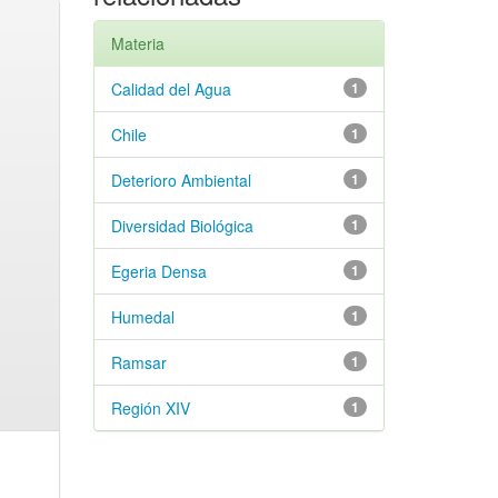
Materia
Calidad del Agua
1
Chile
1
Deterioro Ambiental
1
Diversidad Biológica
1
Egeria Densa
1
Humedal
1
Ramsar
1
Región XIV
1