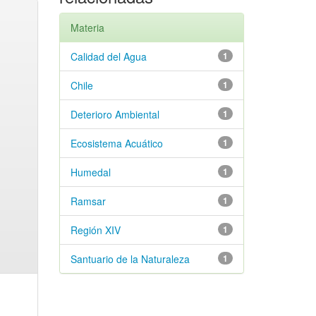
Materia
Calidad del Agua
1
Chile
1
Deterioro Ambiental
1
Ecosistema Acuático
1
Humedal
1
Ramsar
1
Región XIV
1
Santuario de la Naturaleza
1