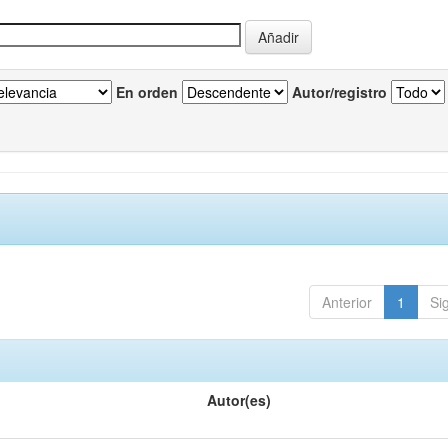
En orden
Autor/registro
Anterior
1
Si
Autor(es)