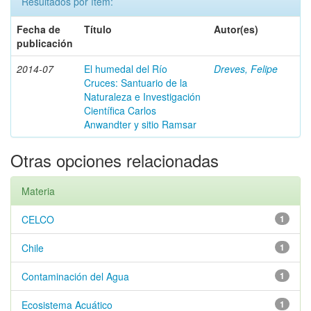
Resultados por ítem:
Fecha de
Título
Autor(es)
publicación
2014-07
El humedal del Río
Dreves, Felipe
Cruces: Santuario de la
Naturaleza e Investigación
Científica Carlos
Anwandter y sitio Ramsar
Otras opciones relacionadas
Materia
CELCO
1
Chile
1
Contaminación del Agua
1
Ecosistema Acuático
1