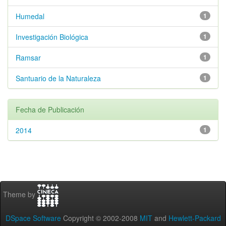
Humedal
1
Investigación Biológica
1
Ramsar
1
Santuario de la Naturaleza
1
Fecha de Publicación
2014
1
Theme by
DSpace Software
Copyright © 2002-2008
MIT
and
Hewlett-Packard