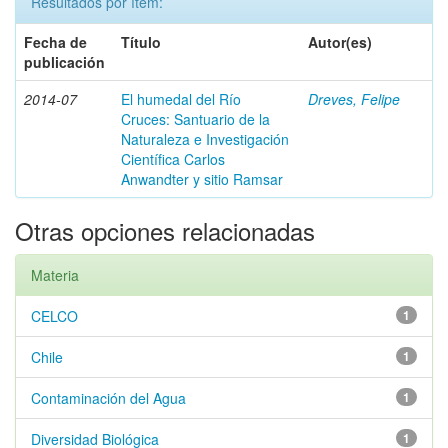
Resultados por ítem:
Fecha de
Título
Autor(es)
publicación
2014-07
El humedal del Río
Dreves, Felipe
Cruces: Santuario de la
Naturaleza e Investigación
Científica Carlos
Anwandter y sitio Ramsar
Otras opciones relacionadas
Materia
CELCO
1
Chile
1
Contaminación del Agua
1
Diversidad Biológica
1