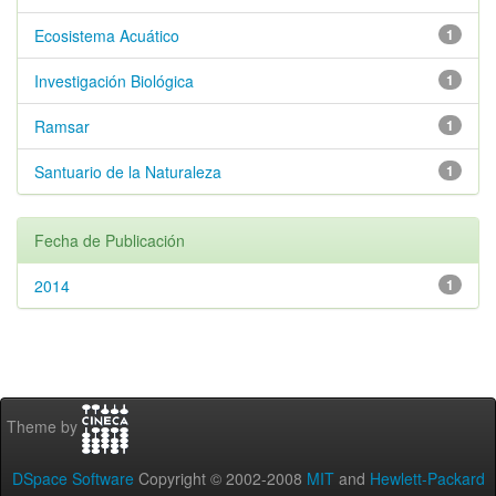
Ecosistema Acuático
1
Investigación Biológica
1
Ramsar
1
Santuario de la Naturaleza
1
Fecha de Publicación
2014
1
Theme by
DSpace Software
Copyright © 2002-2008
MIT
and
Hewlett-Packard