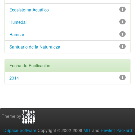
Ecosistema Acuático
1
Humedal
1
Ramsar
1
Santuario de la Naturaleza
1
Fecha de Publicación
2014
1
Theme by
DSpace Software
Copyright © 2002-2008
MIT
and
Hewlett-Packard