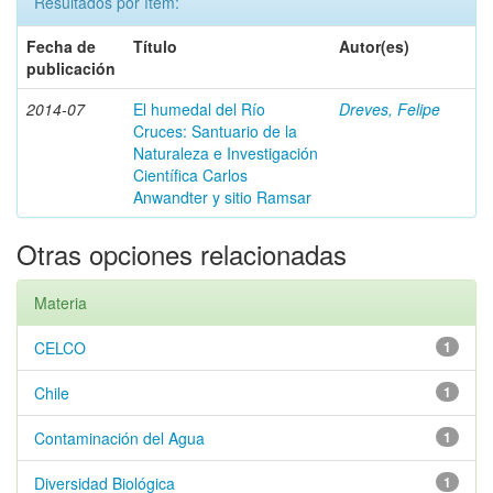
Resultados por ítem:
Fecha de
Título
Autor(es)
publicación
2014-07
El humedal del Río
Dreves, Felipe
Cruces: Santuario de la
Naturaleza e Investigación
Científica Carlos
Anwandter y sitio Ramsar
Otras opciones relacionadas
Materia
CELCO
1
Chile
1
Contaminación del Agua
1
Diversidad Biológica
1