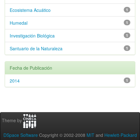
Ecosistema Acuático
1
Humedal
1
Investigación Biológica
1
Santuario de la Naturaleza
1
Fecha de Publicación
2014
1
Theme by
DSpace Software
Copyright © 2002-2008
MIT
and
Hewlett-Packard