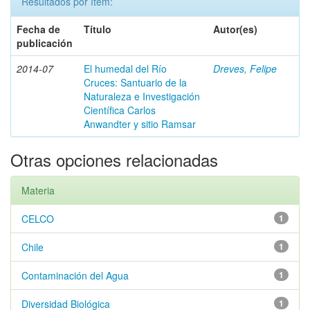
Resultados por ítem:
Fecha de
Título
Autor(es)
publicación
2014-07
El humedal del Río
Dreves, Felipe
Cruces: Santuario de la
Naturaleza e Investigación
Científica Carlos
Anwandter y sitio Ramsar
Otras opciones relacionadas
Materia
CELCO
1
Chile
1
Contaminación del Agua
1
Diversidad Biológica
1