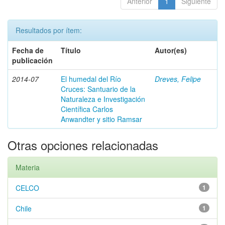
Anterior
1
Siguiente
Resultados por ítem:
Fecha de
Título
Autor(es)
publicación
2014-07
El humedal del Río
Dreves, Felipe
Cruces: Santuario de la
Naturaleza e Investigación
Científica Carlos
Anwandter y sitio Ramsar
Otras opciones relacionadas
Materia
CELCO
1
Chile
1