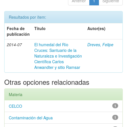
Anterior
1
Siguiente
Resultados por ítem:
Fecha de
Título
Autor(es)
publicación
2014-07
El humedal del Río
Dreves, Felipe
Cruces: Santuario de la
Naturaleza e Investigación
Científica Carlos
Anwandter y sitio Ramsar
Otras opciones relacionadas
Materia
CELCO
1
Contaminación del Agua
1