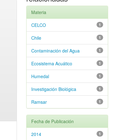
Materia
CELCO
1
Chile
1
Contaminación del Agua
1
Ecosistema Acuático
1
Humedal
1
Investigación Biológica
1
Ramsar
1
Fecha de Publicación
2014
1