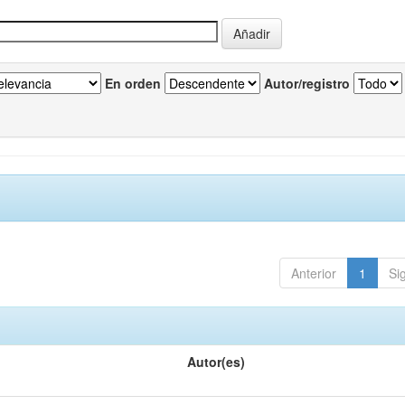
En orden
Autor/registro
Anterior
1
Si
Autor(es)