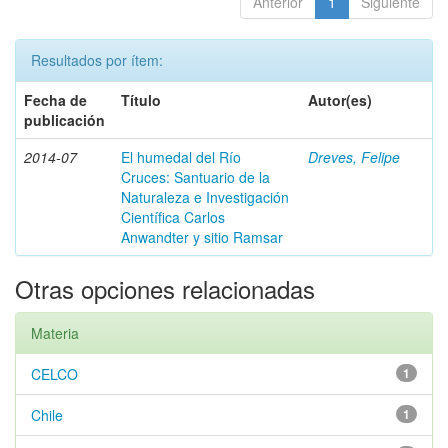
Anterior
1
Siguiente
Resultados por ítem:
Fecha de
Título
Autor(es)
publicación
2014-07
El humedal del Río
Dreves, Felipe
Cruces: Santuario de la
Naturaleza e Investigación
Científica Carlos
Anwandter y sitio Ramsar
Otras opciones relacionadas
Materia
CELCO
1
Chile
1