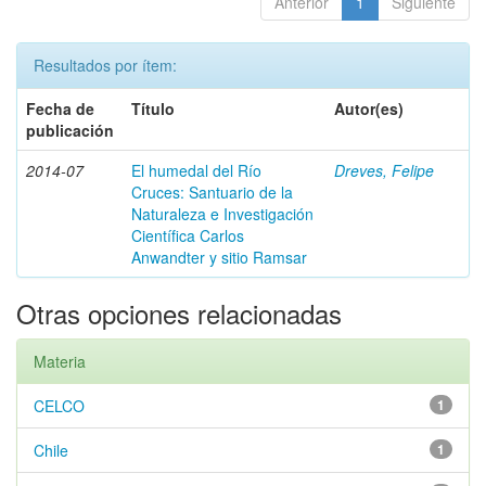
Anterior
1
Siguiente
Resultados por ítem:
Fecha de
Título
Autor(es)
publicación
2014-07
El humedal del Río
Dreves, Felipe
Cruces: Santuario de la
Naturaleza e Investigación
Científica Carlos
Anwandter y sitio Ramsar
Otras opciones relacionadas
Materia
CELCO
1
Chile
1