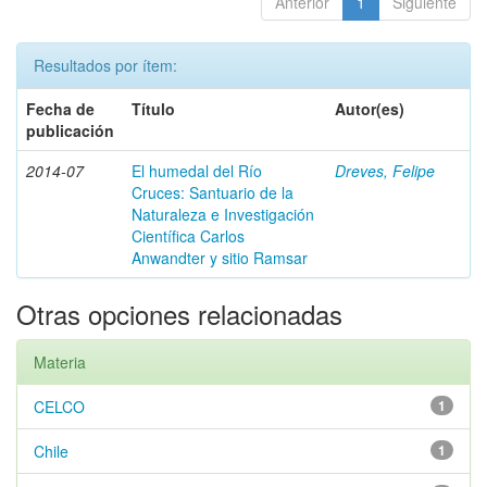
Anterior
1
Siguiente
Resultados por ítem:
Fecha de
Título
Autor(es)
publicación
2014-07
El humedal del Río
Dreves, Felipe
Cruces: Santuario de la
Naturaleza e Investigación
Científica Carlos
Anwandter y sitio Ramsar
Otras opciones relacionadas
Materia
CELCO
1
Chile
1