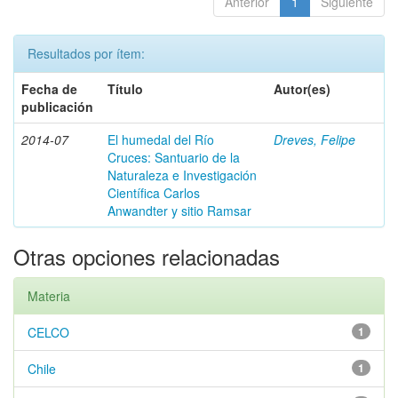
Anterior
1
Siguiente
Resultados por ítem:
Fecha de
Título
Autor(es)
publicación
2014-07
El humedal del Río
Dreves, Felipe
Cruces: Santuario de la
Naturaleza e Investigación
Científica Carlos
Anwandter y sitio Ramsar
Otras opciones relacionadas
Materia
CELCO
1
Chile
1