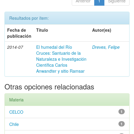
Anterior
1
Siguiente
Resultados por ítem:
Fecha de
Título
Autor(es)
publicación
2014-07
El humedal del Río
Dreves, Felipe
Cruces: Santuario de la
Naturaleza e Investigación
Científica Carlos
Anwandter y sitio Ramsar
Otras opciones relacionadas
Materia
CELCO
1
Chile
1