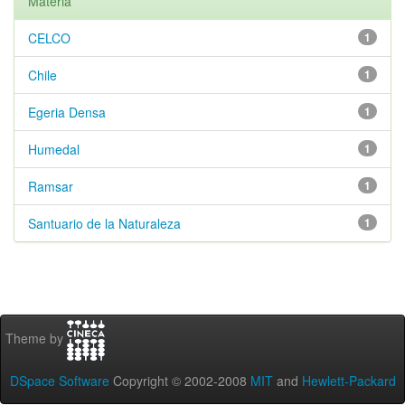
Materia
CELCO
1
Chile
1
Egeria Densa
1
Humedal
1
Ramsar
1
Santuario de la Naturaleza
1
Theme by
DSpace Software
Copyright © 2002-2008
MIT
and
Hewlett-Packard