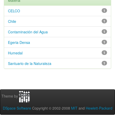
Materia
CELCO
1
Chile
1
Contaminación del Agua
1
Egeria Densa
1
Humedal
1
Santuario de la Naturaleza
1
Theme by
DSpace Software
Copyright © 2002-2008
MIT
and
Hewlett-Packard