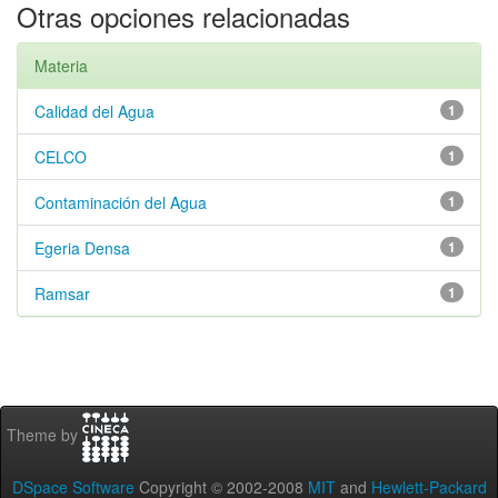
Otras opciones relacionadas
Materia
Calidad del Agua
1
CELCO
1
Contaminación del Agua
1
Egeria Densa
1
Ramsar
1
Theme by
DSpace Software
Copyright © 2002-2008
MIT
and
Hewlett-Packard