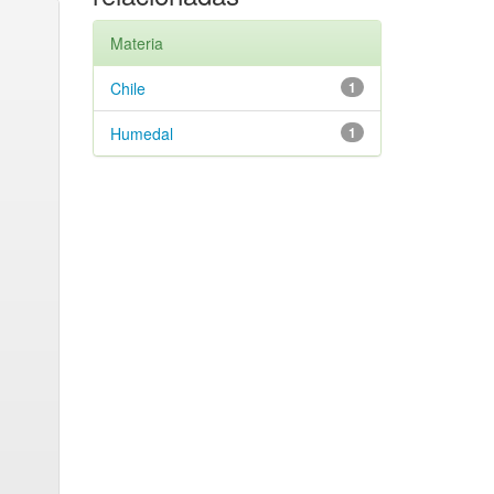
Materia
Chile
1
Humedal
1