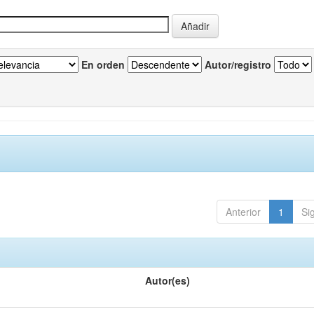
En orden
Autor/registro
Anterior
1
Si
Autor(es)