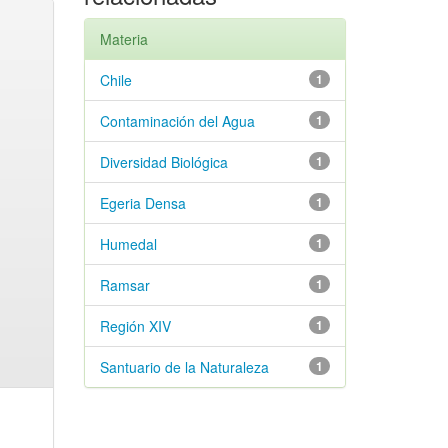
Materia
Chile
1
Contaminación del Agua
1
Diversidad Biológica
1
Egeria Densa
1
Humedal
1
Ramsar
1
Región XIV
1
Santuario de la Naturaleza
1