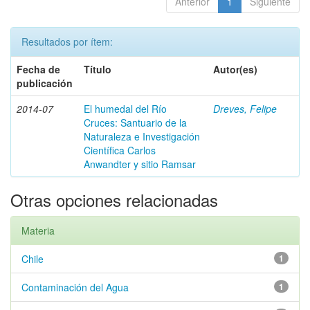
Anterior
1
Siguiente
Resultados por ítem:
Fecha de
Título
Autor(es)
publicación
2014-07
El humedal del Río
Dreves, Felipe
Cruces: Santuario de la
Naturaleza e Investigación
Científica Carlos
Anwandter y sitio Ramsar
Otras opciones relacionadas
Materia
Chile
1
Contaminación del Agua
1