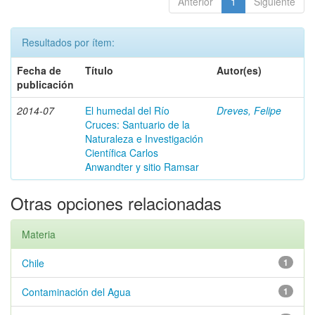
Anterior
1
Siguiente
Resultados por ítem:
Fecha de
Título
Autor(es)
publicación
2014-07
El humedal del Río
Dreves, Felipe
Cruces: Santuario de la
Naturaleza e Investigación
Científica Carlos
Anwandter y sitio Ramsar
Otras opciones relacionadas
Materia
Chile
1
Contaminación del Agua
1