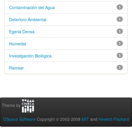
Contaminación del Agua
1
Deterioro Ambiental
1
Egeria Densa
1
Humedal
1
Investigación Biológica
1
Ramsar
1
Theme by
DSpace Software
Copyright © 2002-2008
MIT
and
Hewlett-Packard