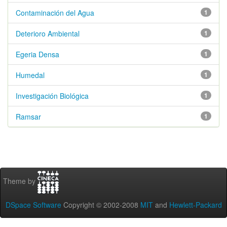
Contaminación del Agua
1
Deterioro Ambiental
1
Egeria Densa
1
Humedal
1
Investigación Biológica
1
Ramsar
1
Theme by
DSpace Software
Copyright © 2002-2008
MIT
and
Hewlett-Packard