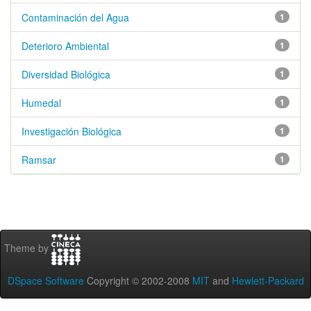
Contaminación del Agua
1
Deterioro Ambiental
1
Diversidad Biológica
1
Humedal
1
Investigación Biológica
1
Ramsar
1
Theme by
DSpace Software
Copyright © 2002-2008
MIT
and
Hewlett-Packard