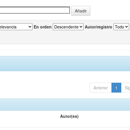
En orden
Autor/registro
Anterior
1
Si
Autor(es)