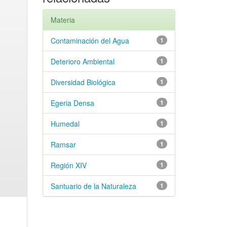
Materia
Contaminación del Agua
1
Deterioro Ambiental
1
Diversidad Biológica
1
Egeria Densa
1
Humedal
1
Ramsar
1
Región XIV
1
Santuario de la Naturaleza
1