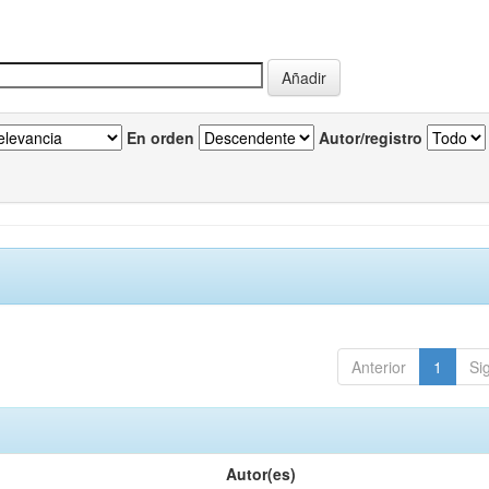
En orden
Autor/registro
Anterior
1
Si
Autor(es)