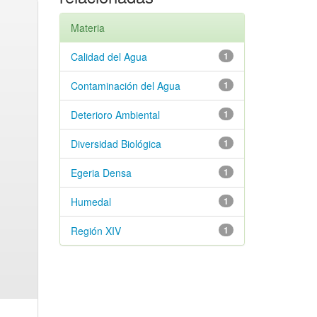
Materia
Calidad del Agua
1
Contaminación del Agua
1
Deterioro Ambiental
1
Diversidad Biológica
1
Egeria Densa
1
Humedal
1
Región XIV
1