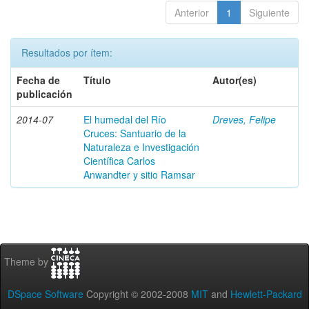
Anterior
1
Siguiente
Resultados por ítem:
Fecha de
Título
Autor(es)
publicación
2014-07
El humedal del Río
Dreves, Felipe
Cruces: Santuario de la
Naturaleza e Investigación
Científica Carlos
Anwandter y sitio Ramsar
Theme by
DSpace Software
Copyright © 2002-2008
MIT
and
Hewlett-Packard