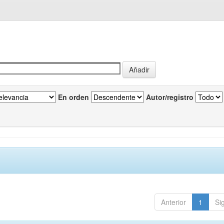
En orden
Autor/registro
Anterior
1
Si