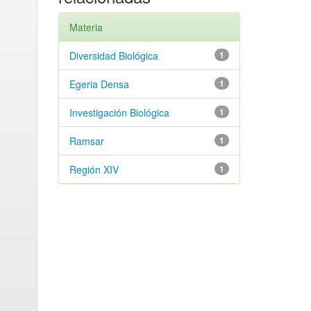
Materia
Diversidad Biológica
1
Egeria Densa
1
Investigación Biológica
1
Ramsar
1
Región XIV
1